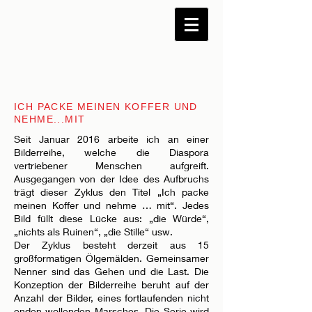
ICH PACKE MEINEN KOFFER UND
NEHME...MIT
Seit Januar 2016 arbeite ich an einer
Bilderreihe, welche die Diaspora
vertriebener Menschen aufgreift.
Ausgegangen von der Idee des Aufbruchs
trägt dieser Zyklus den Titel „Ich packe
meinen Koffer und nehme … mit“. Jedes
Bild füllt diese Lücke aus: „die Würde“,
„nichts als Ruinen“, „die Stille“ usw.
Der Zyklus besteht derzeit aus 15
großformatigen Ölgemälden. Gemeinsamer
Nenner sind das Gehen und die Last. Die
Konzeption der Bilderreihe beruht auf der
Anzahl der Bilder, eines fortlaufenden nicht
enden wollenden Marsches. Die Serie wird